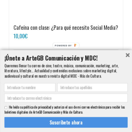
Cafeína con clase: ¿Para qué necesito Social Media?
10,00
€
POWERED BY
¡Únete a ArteGB Comunicación y MDC!
Añadir al carrito
Detalles
Queremos llenar tu correo de cine, teatro, música, comunicación, marketing, arte,
literatura, lifestyle... Actualidad y contenidos exclusivos sobre marketing digital,
audiovisual y cultural en nuestra revista digital MDC - Más de Cultura.
Copyright 2000 - 2016 ArteGB | Todos los derechos reservados |
Aviso legal -
Condiciones de Venta y Privacidad - Política de Cookies
| Contacto:
He leído su política de privacidad y autorizo el uso de mi correo electrónico para recibir los
info@artegb.com - 915 221 343.
boletines digitales de ArteGB Comunicación y Más de Cultura.
Facebook
Twitter
YouTube
Pinterest
Instagram
Tumblr
LinkedIn
Rss
Suscríbete ahora