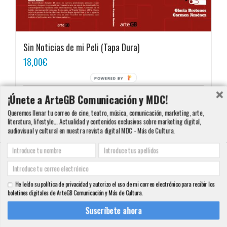
Sin Noticias de mi Peli (Tapa Dura)
18,00
€
POWERED BY
¡Únete a ArteGB Comunicación y MDC!
Detalles
Queremos llenar tu correo de cine, teatro, música, comunicación, marketing, arte,
literatura, lifestyle... Actualidad y contenidos exclusivos sobre marketing digital,
audiovisual y cultural en nuestra revista digital MDC - Más de Cultura.
Copyright 2000 - 2016 ArteGB | Todos los derechos reservados |
Aviso legal -
Condiciones de Venta y Privacidad - Política de Cookies
| Contacto:
He leído su política de privacidad y autorizo el uso de mi correo electrónico para recibir los
info@artegb.com - 915 221 343.
boletines digitales de ArteGB Comunicación y Más de Cultura.
Facebook
Twitter
YouTube
Pinterest
Instagram
Tumblr
LinkedIn
Rss
Suscríbete ahora