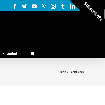
Subscríbete
Facebook
Twitter
YouTube
Pinterest
Instagram
Tumblr
LinkedIn
Rss
Suscríbete
Inicio
/
Social Media