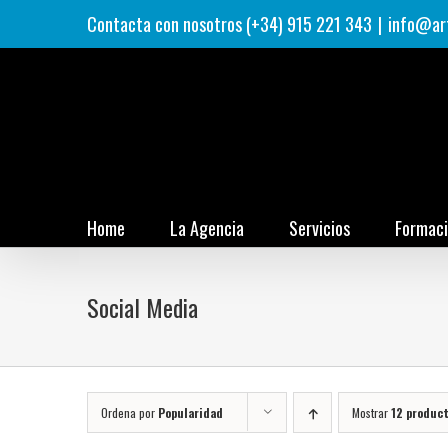
Saltar
Contacta con nosotros (+34) 915 221 343
|
info@ar
al
contenido
Home
La Agencia
Servicios
Formac
Social Media
Ordena por
Popularidad
Mostrar
12 produc