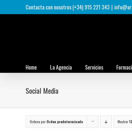
Saltar
Contacta con nosotros (+34) 915 221 343
|
info@ar
al
contenido
Home
La Agencia
Servicios
Formac
Social Media
Ordena por
Orden predeterminado
Mostrar
1