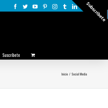
Subscríbete
Facebook
Twitter
YouTube
Pinterest
Instagram
Tumblr
LinkedIn
Rss
Suscríbete
Inicio
/
Social Media