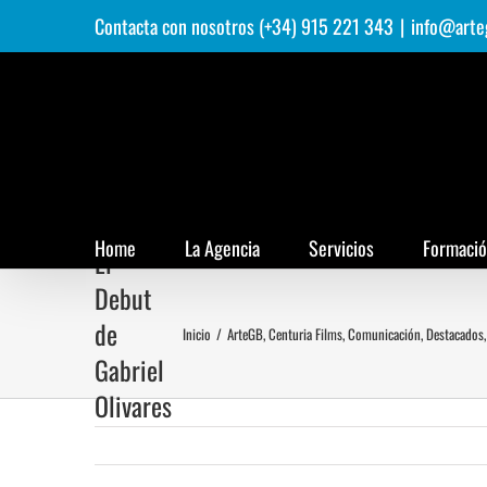
Saltar
Contacta con nosotros (+34) 915 221 343
|
info@arte
al
contenido
Home
La Agencia
Servicios
Formaci
El
Debut
de
Inicio
/
ArteGB
,
Centuria Films
,
Comunicación
,
Destacados
Gabriel
Olivares