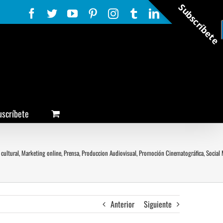
Subscríbete
Facebook
Twitter
YouTube
Pinterest
Instagram
Tumblr
LinkedIn
Rss
uscríbete
cultural
,
Marketing online
,
Prensa
,
Produccion Audiovisual
,
Promoción Cinematográfica
,
Social
Anterior
Siguiente