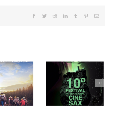
Facebook
Twitter
Reddit
LinkedIn
Tumblr
Pinterest
Correo
electrónico