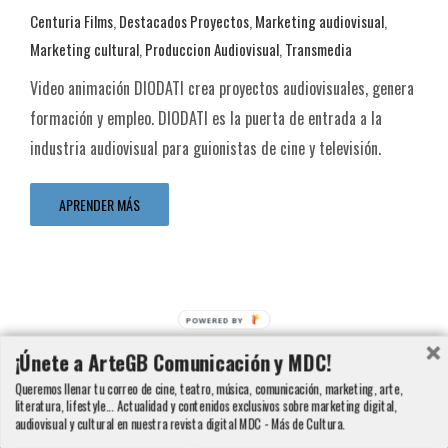
Centuria Films
,
Destacados Proyectos
,
Marketing audiovisual
,
Marketing cultural
,
Produccion Audiovisual
,
Transmedia
Transmedia
Video animación DIODATI crea proyectos audiovisuales, genera
Centuria Films
Destacados Proyectos
Marketing audiovisual
formación y empleo. DIODATI es la puerta de entrada a la
Marketing cultural
Produccion Audiovisual
Transmedia
industria audiovisual para guionistas de cine y televisión.
APRENDER MÁS
POWERED BY
¡Únete a ArteGB Comunicación y MDC!
Queremos llenar tu correo de cine, teatro, música, comunicación, marketing, arte,
literatura, lifestyle... Actualidad y contenidos exclusivos sobre marketing digital,
audiovisual y cultural en nuestra revista digital MDC - Más de Cultura.