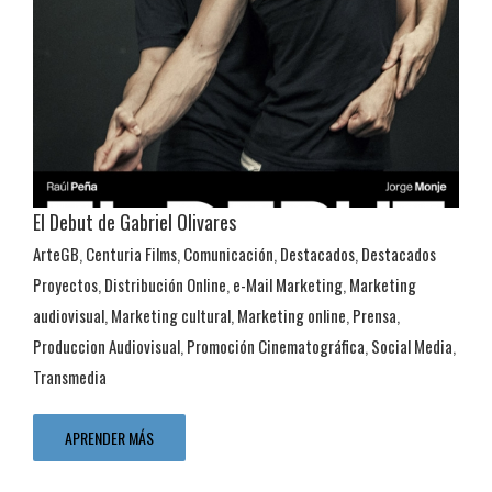
El Debut de Gabriel Olivares
ArteGB
,
Centuria Films
,
Comunicación
,
Destacados
,
Destacados
Proyectos
,
Distribución Online
,
e-Mail Marketing
,
Marketing
Transmedia
audiovisual
,
Marketing cultural
,
Marketing online
,
Prensa
,
ArteGB
Centuria Films
Comunicación
Destacados
Destacados
Proyectos
Distribución Online
e-Mail Marketing
Marketing
Produccion Audiovisual
,
Promoción Cinematográfica
,
Social Media
,
audiovisual
Marketing cultural
Marketing online
Prensa
Produccion
Transmedia
Audiovisual
Promoción Cinematográfica
Social Media
Transmedia
APRENDER MÁS