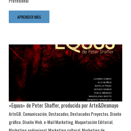
Profesional
APRENDER MÁS
«Equus» de Peter Shaffer, producida por Arte&Desmayo
ArteGB
,
Comunicación
,
Destacados
,
Destacados Proyectos
,
Diseño
Transmedia
gráfico
,
Diseño Web
,
e-Mail Marketing
,
Maquetación Editorial
,
ArteGB
Comunicación
Destacados
Destacados Proyectos
Diseño
Marketing audiovisual
,
Marketing cultural
,
Marketing de