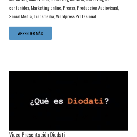
gráfico
Diseño Web
e-Mail Marketing
Maquetación Editorial
contenidos
,
Marketing online
,
Prensa
,
Produccion Audiovisual
,
Marketing audiovisual
Marketing cultural
Marketing de contenidos
Social Media
,
Transmedia
,
Wordpress Profesional
Marketing online
Prensa
Produccion Audiovisual
Social Media
Transmedia
Wordpress Profesional
APRENDER MÁS
Video Presentación Diodati