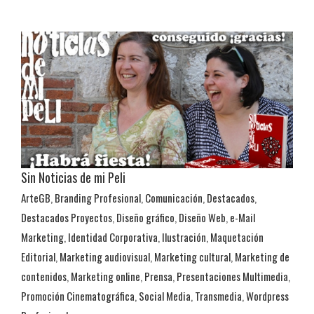
Sin Noticias de mi Peli
ArteGB
,
Branding Profesional
,
Comunicación
,
Destacados
,
Transmedia
Destacados Proyectos
,
Diseño gráfico
,
Diseño Web
,
e-Mail
ArteGB
Branding Profesional
Comunicación
Destacados
Marketing
,
Identidad Corporativa
,
Ilustración
,
Maquetación
Destacados Proyectos
Diseño gráfico
Diseño Web
e-Mail Marketing
Identidad Corporativa
Ilustración
Maquetación Editorial
Marketing
Editorial
,
Marketing audiovisual
,
Marketing cultural
,
Marketing de
audiovisual
Marketing cultural
Marketing de contenidos
Marketing
contenidos
,
Marketing online
,
Prensa
,
Presentaciones Multimedia
,
online
Prensa
Presentaciones Multimedia
Promoción
Promoción Cinematográfica
,
Social Media
,
Transmedia
,
Wordpress
Cinematográfica
Social Media
Transmedia
Wordpress Profesional