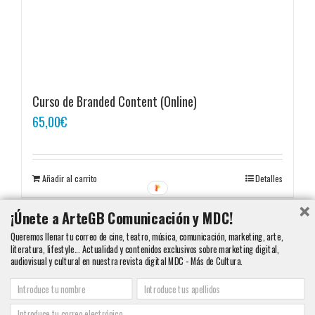
Curso de Branded Content (Online)
65,00
€
Añadir al carrito
Detalles
¡Únete a ArteGB Comunicación y MDC!
Queremos llenar tu correo de cine, teatro, música, comunicación, marketing, arte,
1
2
Siguiente
literatura, lifestyle... Actualidad y contenidos exclusivos sobre marketing digital,
audiovisual y cultural en nuestra revista digital MDC - Más de Cultura.
Copyright 2000 - 2016 ArteGB | Todos los derechos reservados |
Aviso legal -