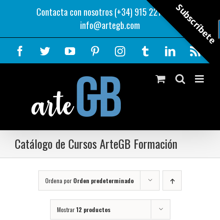
Saltar
Subscríbete
Contacta con nosotros (+34) 915 221 343
|
al
info@artegb.com
contenido
Facebook
Twitter
YouTube
Pinterest
Instagram
Tumblr
LinkedIn
Rss
Catálogo de Cursos ArteGB Formación
Ordena por
Orden predeterminado
Mostrar
12 productos