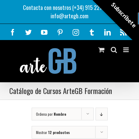
Saltar
Subscríbete
Contacta con nosotros (+34) 915 221 343
|
al
info@artegb.com
contenido
Facebook
Twitter
YouTube
Pinterest
Instagram
Tumblr
LinkedIn
Rss
Catálogo de Cursos ArteGB Formación
Ordena por
Nombre
Mostrar
12 productos