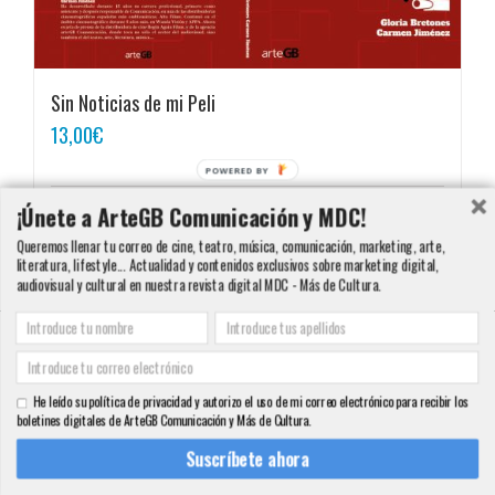
Sin Noticias de mi Peli
13,00
€
POWERED BY
¡Únete a ArteGB Comunicación y MDC!
Añadir al carrito
Detalles
Queremos llenar tu correo de cine, teatro, música, comunicación, marketing, arte,
literatura, lifestyle... Actualidad y contenidos exclusivos sobre marketing digital,
audiovisual y cultural en nuestra revista digital MDC - Más de Cultura.
Copyright 2000 - 2016 ArteGB | Todos los derechos reservados |
Aviso legal -
Condiciones de Venta y Privacidad - Política de Cookies
| Contacto:
He leído su política de privacidad y autorizo el uso de mi correo electrónico para recibir los
info@artegb.com - 915 221 343.
boletines digitales de ArteGB Comunicación y Más de Cultura.
Facebook
Twitter
YouTube
Pinterest
Instagram
Tumblr
LinkedIn
Rss
Suscríbete ahora